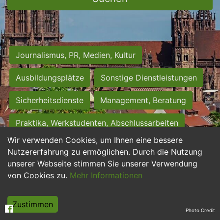
Journalismus, PR, Medien, Kultur
Ausbildungsplätze
Sonstige Dienstleistungen
Sicherheitsdienste
Management, Beratung
Praktika, Werkstudenten, Abschlussarbeiten
Wir verwenden Cookies, um Ihnen eine bessere
Personalwesen
Assistenz, Sekretariat
Nutzererfahrung zu ermöglichen. Durch die Nutzung
unserer Webseite stimmen Sie unserer Verwendung
Hilfskräfte, Aushilfs- und Nebenjobs
von Cookies zu.
Mehr Informationen
Einkauf, Logistik, Materialwirtschaft
Zustimmen
Photo Credit
Weiterbildung, Studium, duale Ausbildung