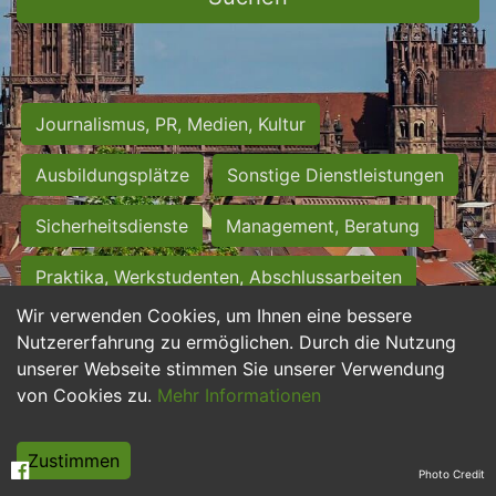
Journalismus, PR, Medien, Kultur
Ausbildungsplätze
Sonstige Dienstleistungen
Sicherheitsdienste
Management, Beratung
Praktika, Werkstudenten, Abschlussarbeiten
Wir verwenden Cookies, um Ihnen eine bessere
Personalwesen
Assistenz, Sekretariat
Nutzererfahrung zu ermöglichen. Durch die Nutzung
unserer Webseite stimmen Sie unserer Verwendung
Hilfskräfte, Aushilfs- und Nebenjobs
von Cookies zu.
Mehr Informationen
Einkauf, Logistik, Materialwirtschaft
Zustimmen
Photo Credit
Weiterbildung, Studium, duale Ausbildung