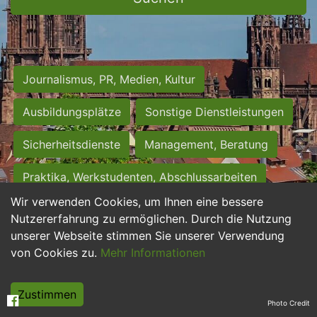
Journalismus, PR, Medien, Kultur
Ausbildungsplätze
Sonstige Dienstleistungen
Sicherheitsdienste
Management, Beratung
Praktika, Werkstudenten, Abschlussarbeiten
Wir verwenden Cookies, um Ihnen eine bessere
Personalwesen
Assistenz, Sekretariat
Nutzererfahrung zu ermöglichen. Durch die Nutzung
unserer Webseite stimmen Sie unserer Verwendung
Hilfskräfte, Aushilfs- und Nebenjobs
von Cookies zu.
Mehr Informationen
Einkauf, Logistik, Materialwirtschaft
Zustimmen
Photo Credit
Weiterbildung, Studium, duale Ausbildung