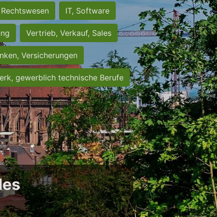
Rechtswesen
IT, Software
ung
Vertrieb, Verkauf, Sales
nken, Versicherungen
rk, gewerblich technische Berufe
des