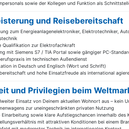
personals sowie der Kollegen und Funktion als Schnittstell
eisterung und Reisebereitschaft
ng zum Energieanlagenelektroniker, Elektrotechniker, Aut
stechnik
Qualifikation zur Elektrofachkraft
g mit Siemens S7 / TIA Portal sowie gängiger PC-Standa
erufspraxis im technischen Außendienst
tion in Deutsch und Englisch (Wort und Schrift)
ereitschaft und hohe Einsatzfreude als international agie
it und Privilegien beim Weltmar
weiter Einsatz von Deinem aktuellen Wohnort aus – kein U
irmenwagens zur uneingeschränkten privaten Nutzung
e Einarbeitung sowie klare Aufstiegschancen innerhalb des
tellungsverhältnis mit attraktiven Konditionen bei einem Br
feld mit modernster Technik im internationalen Kontext