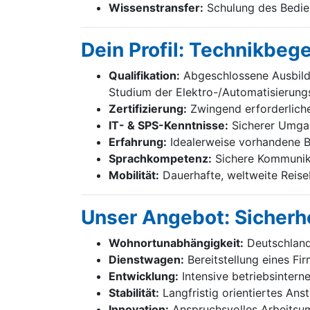
Wissenstransfer:
Schulung des Bedien
Dein Profil: Technikbeg
Qualifikation:
Abgeschlossene Ausbildu
Studium der Elektro-/Automatisierung
Zertifizierung:
Zwingend erforderliche 
IT- & SPS-Kenntnisse:
Sicherer Umgan
Erfahrung:
Idealerweise vorhandene B
Sprachkompetenz:
Sichere Kommunika
Mobilität:
Dauerhafte, weltweite Reiseb
Unser Angebot: Sicherhe
Wohnortunabhängigkeit:
Deutschland
Dienstwagen:
Bereitstellung eines F
Entwicklung:
Intensive betriebsintern
Stabilität:
Langfristig orientiertes Ans
Innovation:
Anspruchsvolles Arbeitsum