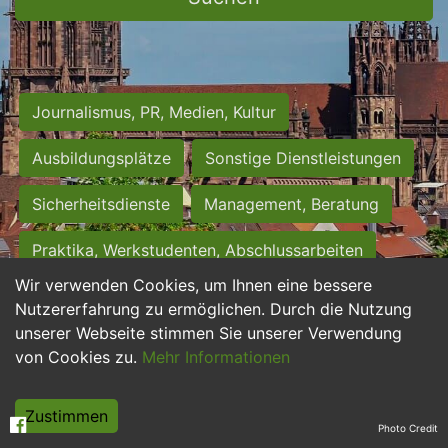
Journalismus, PR, Medien, Kultur
Ausbildungsplätze
Sonstige Dienstleistungen
Sicherheitsdienste
Management, Beratung
Praktika, Werkstudenten, Abschlussarbeiten
Wir verwenden Cookies, um Ihnen eine bessere
Personalwesen
Assistenz, Sekretariat
Nutzererfahrung zu ermöglichen. Durch die Nutzung
unserer Webseite stimmen Sie unserer Verwendung
Hilfskräfte, Aushilfs- und Nebenjobs
von Cookies zu.
Mehr Informationen
Einkauf, Logistik, Materialwirtschaft
Zustimmen
Photo Credit
Weiterbildung, Studium, duale Ausbildung