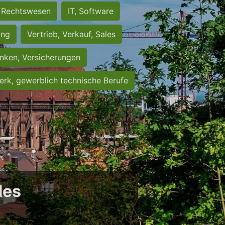
Rechtswesen
IT, Software
ung
Vertrieb, Verkauf, Sales
nken, Versicherungen
rk, gewerblich technische Berufe
des