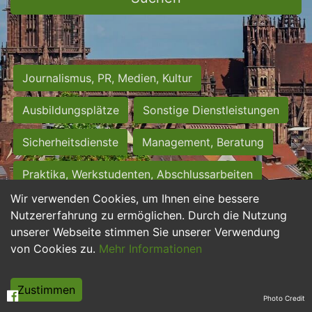
Journalismus, PR, Medien, Kultur
Ausbildungsplätze
Sonstige Dienstleistungen
Sicherheitsdienste
Management, Beratung
Praktika, Werkstudenten, Abschlussarbeiten
Wir verwenden Cookies, um Ihnen eine bessere
Personalwesen
Assistenz, Sekretariat
Nutzererfahrung zu ermöglichen. Durch die Nutzung
unserer Webseite stimmen Sie unserer Verwendung
Hilfskräfte, Aushilfs- und Nebenjobs
von Cookies zu.
Mehr Informationen
Einkauf, Logistik, Materialwirtschaft
Zustimmen
Photo Credit
Weiterbildung, Studium, duale Ausbildung