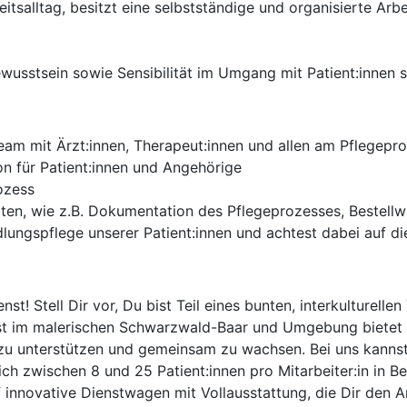
itsalltag, besitzt eine selbstständige und organisierte Ar
usstsein sowie Sensibilität im Umgang mit Patient:innen si
Team mit Ärzt:innen, Therapeut:innen und allen am Pflegep
n für Patient:innen und Angehörige
ozess
iten, wie z.B. Dokumentation des Pflegeprozesses, Bestell
ngspflege unserer Patient:innen und achtest dabei auf die
nst! Stell Dir vor, Du bist Teil eines bunten, interkulturell
st im malerischen Schwarzwald-Baar und Umgebung bietet 
 zu unterstützen und gemeinsam zu wachsen. Bei uns kanns
lich zwischen 8 und 25 Patient:innen pro Mitarbeiter:in in 
 innovative Dienstwagen mit Vollausstattung, die Dir den Ar