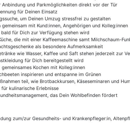
er Anbindung und Parkmöglichkeiten direkt vor der Tür
kennung für Deinen Einsatz
gssuche, um Deinen Umzug stressfrei zu gestalten
rn gemeinsam mit Kund:innen, Angehörigen und Kolleg:innen
 bald für Dich zur Verfügung stehen wird
-Küche, die mit einer Kaffeemaschine samt Milchschaum-Funk
achtsgeschenke als besondere Aufmerksamkeit
Getränke wie Wasser, Kaffee und Saft stehen jederzeit zur V
tkleidung für Dich bereitgestellt wird
d gemeinsames Kochen mit Kolleg:innen
chbeeten inspirieren und entspanne im Grünen
aßnahmen teil, wie Brotbackkursen, Käseseminaren und Hu
ür kulinarische Erlebnisse
sundheitsmanagement, das Dein Wohlbefinden fördert
ldung zum/zur Gesundheits- und Krankenpfleger:in, Altenpf