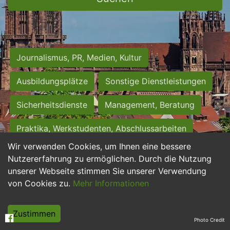
Journalismus, PR, Medien, Kultur
Ausbildungsplätze
Sonstige Dienstleistungen
Sicherheitsdienste
Management, Beratung
Praktika, Werkstudenten, Abschlussarbeiten
Wir verwenden Cookies, um Ihnen eine bessere
Personalwesen
Assistenz, Sekretariat
Nutzererfahrung zu ermöglichen. Durch die Nutzung
unserer Webseite stimmen Sie unserer Verwendung
Hilfskräfte, Aushilfs- und Nebenjobs
von Cookies zu.
Mehr Informationen
Einkauf, Logistik, Materialwirtschaft
Zustimmen
Photo Credit
Weiterbildung, Studium, duale Ausbildung