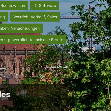
Rechtswesen
IT, Software
ung
Vertrieb, Verkauf, Sales
nken, Versicherungen
rk, gewerblich technische Berufe
des