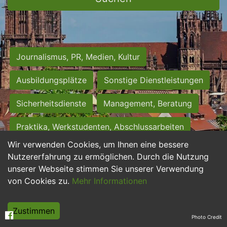
Journalismus, PR, Medien, Kultur
Ausbildungsplätze
Sonstige Dienstleistungen
Sicherheitsdienste
Management, Beratung
Praktika, Werkstudenten, Abschlussarbeiten
Wir verwenden Cookies, um Ihnen eine bessere
Personalwesen
Assistenz, Sekretariat
Nutzererfahrung zu ermöglichen. Durch die Nutzung
unserer Webseite stimmen Sie unserer Verwendung
Hilfskräfte, Aushilfs- und Nebenjobs
von Cookies zu.
Mehr Informationen
Einkauf, Logistik, Materialwirtschaft
Zustimmen
Photo Credit
Weiterbildung, Studium, duale Ausbildung