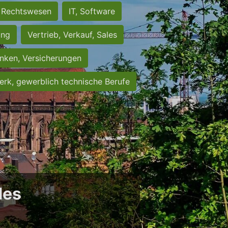
Rechtswesen
IT, Software
ung
Vertrieb, Verkauf, Sales
nken, Versicherungen
rk, gewerblich technische Berufe
des