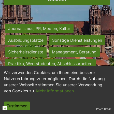
Journalismus, PR, Medien, Kultur
Ausbildungsplätze
Sonstige Dienstleistungen
Sicherheitsdienste
Management, Beratung
Praktika, Werkstudenten, Abschlussarbeiten
Wir verwenden Cookies, um Ihnen eine bessere
Personalwesen
Assistenz, Sekretariat
Nutzererfahrung zu ermöglichen. Durch die Nutzung
unserer Webseite stimmen Sie unserer Verwendung
Hilfskräfte, Aushilfs- und Nebenjobs
von Cookies zu.
Mehr Informationen
Einkauf, Logistik, Materialwirtschaft
Zustimmen
Photo Credit
Weiterbildung, Studium, duale Ausbildung