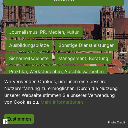
Journalismus, PR, Medien, Kultur
Ausbildungsplätze
Sonstige Dienstleistungen
Sicherheitsdienste
Management, Beratung
Praktika, Werkstudenten, Abschlussarbeiten
Wir verwenden Cookies, um Ihnen eine bessere
Personalwesen
Assistenz, Sekretariat
Nutzererfahrung zu ermöglichen. Durch die Nutzung
unserer Webseite stimmen Sie unserer Verwendung
Hilfskräfte, Aushilfs- und Nebenjobs
von Cookies zu.
Mehr Informationen
Einkauf, Logistik, Materialwirtschaft
Zustimmen
Photo Credit
Weiterbildung, Studium, duale Ausbildung