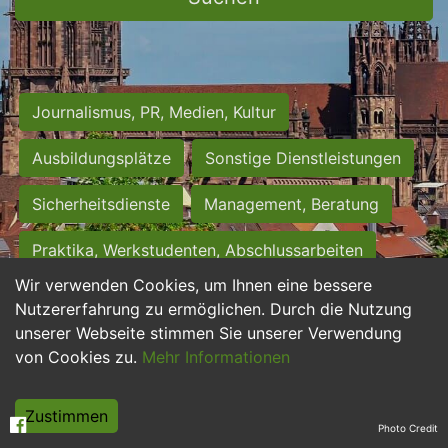
Journalismus, PR, Medien, Kultur
Ausbildungsplätze
Sonstige Dienstleistungen
Sicherheitsdienste
Management, Beratung
Praktika, Werkstudenten, Abschlussarbeiten
Wir verwenden Cookies, um Ihnen eine bessere
Personalwesen
Assistenz, Sekretariat
Nutzererfahrung zu ermöglichen. Durch die Nutzung
unserer Webseite stimmen Sie unserer Verwendung
Hilfskräfte, Aushilfs- und Nebenjobs
von Cookies zu.
Mehr Informationen
Einkauf, Logistik, Materialwirtschaft
Zustimmen
Photo Credit
Weiterbildung, Studium, duale Ausbildung