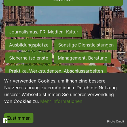
Journalismus, PR, Medien, Kultur
Ausbildungsplätze
Sonstige Dienstleistungen
Sicherheitsdienste
Management, Beratung
Praktika, Werkstudenten, Abschlussarbeiten
Wir verwenden Cookies, um Ihnen eine bessere
Personalwesen
Assistenz, Sekretariat
Nutzererfahrung zu ermöglichen. Durch die Nutzung
unserer Webseite stimmen Sie unserer Verwendung
Hilfskräfte, Aushilfs- und Nebenjobs
von Cookies zu.
Mehr Informationen
Einkauf, Logistik, Materialwirtschaft
Zustimmen
Photo Credit
Weiterbildung, Studium, duale Ausbildung