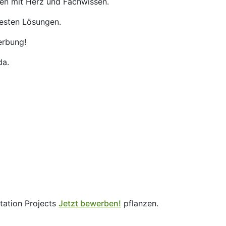
nen mit Herz und Fachwissen.
besten Lösungen.
erbung!
da.
station Projects
Jetzt bewerben!
pflanzen.