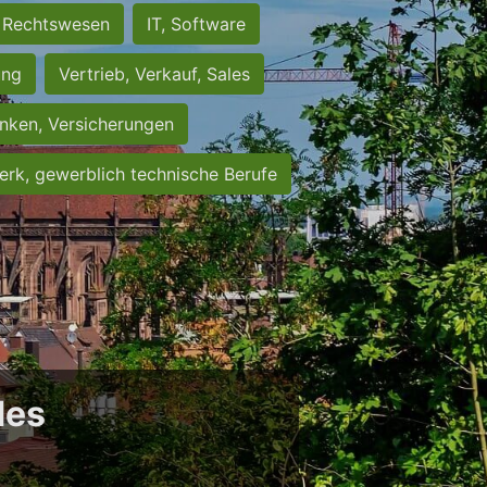
Rechtswesen
IT, Software
ung
Vertrieb, Verkauf, Sales
nken, Versicherungen
rk, gewerblich technische Berufe
des