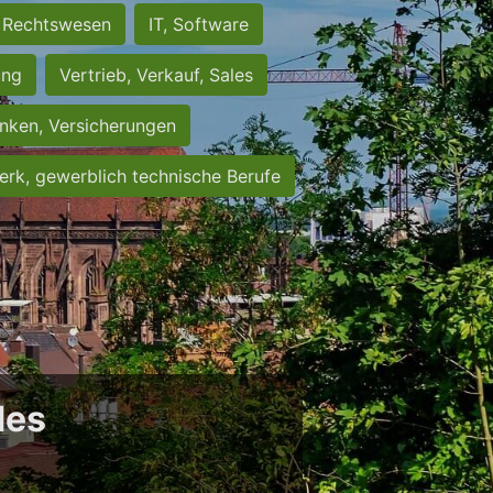
Rechtswesen
IT, Software
ung
Vertrieb, Verkauf, Sales
nken, Versicherungen
rk, gewerblich technische Berufe
des