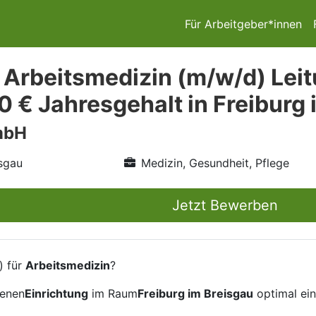
Für Arbeitgeber*innen
 Arbeitsmedizin (m/w/d) Leit
0 € Jahresgehalt in Freiburg 
mbH
isgau
Medizin, Gesundheit, Pflege
Jetzt Bewerben
) für
Arbeitsmedizin
?
henen
Einrichtung
im Raum
Freiburg im Breisgau
optimal ein