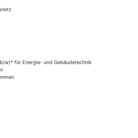
snetz
m/b/w)* für Energie- und Gebäudetechnik
en
kommen