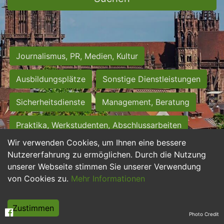
Journalismus, PR, Medien, Kultur
Ausbildungsplätze
Sonstige Dienstleistungen
Sicherheitsdienste
Management, Beratung
Praktika, Werkstudenten, Abschlussarbeiten
Wir verwenden Cookies, um Ihnen eine bessere
Personalwesen
Assistenz, Sekretariat
Nutzererfahrung zu ermöglichen. Durch die Nutzung
unserer Webseite stimmen Sie unserer Verwendung
Hilfskräfte, Aushilfs- und Nebenjobs
von Cookies zu.
Mehr Informationen
Einkauf, Logistik, Materialwirtschaft
Zustimmen
Photo Credit
Weiterbildung, Studium, duale Ausbildung